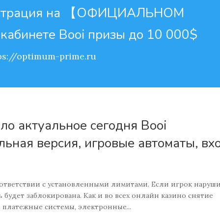
гистрация на 【ОФИЦИАЛЬНОМ
абинете Booi призы до 10 000$
ps://optimum-prime.ru
ло актуальное сегодня Booi
ьная версия, игровые автоматы, вх
ответствии с установленными лимитами. Если игрок наруш
ь будет заблокирована. Как и во всех онлайн казино снятие
 платежные системы, электронные...