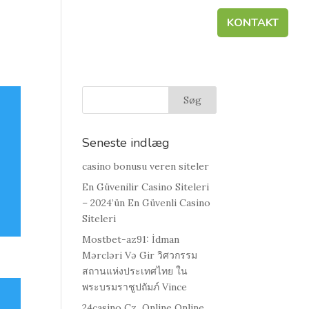
DET TILBYDER VI
ANMELDELSER
KONTAKT
Seneste indlæg
casino bonusu veren siteler
En Güvenilir Casino Siteleri
– 2024’ün En Güvenli Casino
Siteleri
Mostbet-az91: İdman
Mərcləri Və Gir วิศวกรรม
สถานแห่งประเทศไทย ใน
พระบรมราชูปถัมภ์ Vince
24casino Cz ️ Online Online