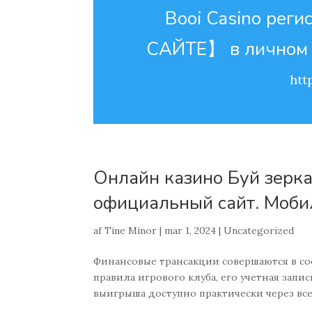
Booi Casino ре
САЙТЕ】 в личном к
htt
Онлайн казино Буй зерка
официальный сайт. Мобил
af
Tine Minor
|
mar 1, 2024
|
Uncategorized
Финансовые трансакции совершаются в со
правила игрового клуба, его учетная запис
выигрыша доступно практически через все