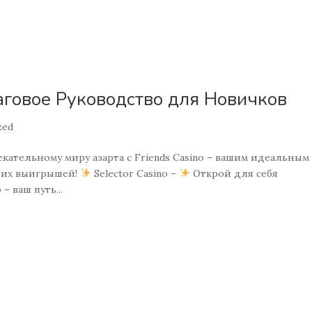
FORSIDE
HVEM ER VI
DET KÆMPER VI FOR
аговое Руководство для Новичков
zed
кательному миру азарта с Friends Casino – вашим идеальным
ших выигрышей!
Selector Casino –
Открой для себя
– ваш путь...