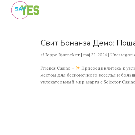
Свит Бонанза Демо: Пош
af
Jeppe Bjørnekær
|
maj 22, 2024
|
Uncategori
Friends Casino –
Присоединяйтесь к увле
местом для бесконечного веселья и боль
увлекательный мир азарта с Selector Casino 