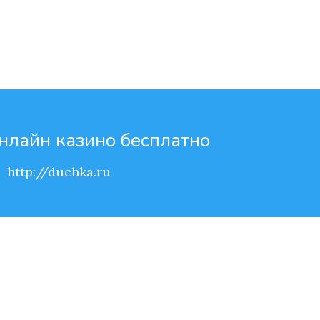
FORSIDE
HVEM ER VI
DET KÆMPER VI FOR
онлайн казино бесплатно
http://duchka.ru