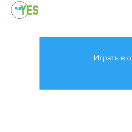
Играть в 