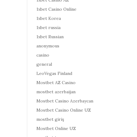
1xbet Casino AZ
1xbet Casino Online
1xbet Korea
1xbet russia
1xbet Russian
anonymous
casino
general
LeoVegas Finland
Mostbet AZ Casino
mostbet azerbaijan
Mostbet Casino Azerbaycan
Mostbet Casino Online UZ
mostbet giriş
Mostbet Online UZ