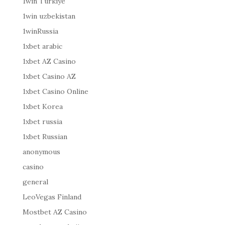
1win Turkiye
1win uzbekistan
1winRussia
1xbet arabic
1xbet AZ Casino
1xbet Casino AZ
1xbet Casino Online
1xbet Korea
1xbet russia
1xbet Russian
anonymous
casino
general
LeoVegas Finland
Mostbet AZ Casino