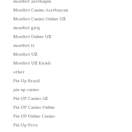
mostbet azerbaijan
Mostbet Casino Azerbaycan
Mostbet Casino Online UZ
mostbet giriş
Mostbet Online UZ
mostbet tr
Mostbet UZ
Mostbet UZ Kirish
other
Pin Up Brazil
pin up casino
Pin UP Casino AZ
Pin UP Casino Online
Pin UP Online Casino
Pin Up Peru