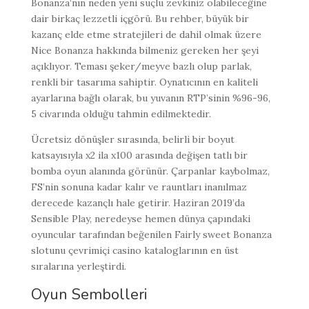
Bonanza‘nın neden yeni suçlu zevkiniz olabileceğine
dair birkaç lezzetli içgörü. Bu rehber, büyük bir
kazanç elde etme stratejileri de dahil olmak üzere
Nice Bonanza hakkında bilmeniz gereken her şeyi
açıklıyor. Teması şeker/meyve bazlı olup parlak,
renkli bir tasarıma sahiptir. Oynatıcının en kaliteli
ayarlarına bağlı olarak, bu yuvanın RTP’sinin %96-96,
5 civarında olduğu tahmin edilmektedir.
Ücretsiz dönüşler sırasında, belirli bir boyut
katsayısıyla x2 ila x100 arasında değişen tatlı bir
bomba oyun alanında görünür. Çarpanlar kaybolmaz,
FS’nin sonuna kadar kalır ve rauntları inanılmaz
derecede kazançlı hale getirir. Haziran 2019’da
Sensible Play, neredeyse hemen dünya çapındaki
oyuncular tarafından beğenilen Fairly sweet Bonanza
slotunu çevrimiçi casino kataloglarının en üst
sıralarına yerleştirdi.
Oyun Sembolleri