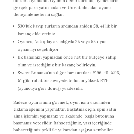
bir slot oyunudur. Oyunun demo sürümü, oyuncuların
gerçek para yatırmadan ve threat almadan oyunu
deneyimlemelerini sağlar.
$30’luk kayıp turların ardından aniden $8, 41’lik bir
kazanç elde ettiniz.
Oyuncu, Autoplay aracılığıyla 25 veya 55 oyun
oynamayı seçebiliyor.
İlk bahsinizi yapmadan önce net bir bütçeye sahip
olun ve istediğiniz bir kazanç belirleyin.
Sweet Bonanza’nın diğer bazı artıları, %96, 48-%96,
51 gibi rahat bir seviyede bulunan yüksek RTP
(oyuncuya geri dönüş) yüzdesidir.
Sadece oyun ismini görmek, oyun ismi üzerinden
tıklama işlemini yapmaktır. Başlatmak için, spin satın
alma işlemini yapmanız ve akabinde, başla butonuna
basmanız yeterlidir. Bahsettiğimiz, yazı içeriğinde
bahsettiğimiz şekli ile yukarıdan aşağıya semboller