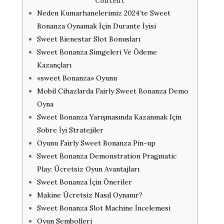
Content
Neden Kumarhanelerimiz 2024’te Sweet
Bonanza Oynamak İçin Durante İyisi
Sweet Bienestar Slot Bonusları
Sweet Bonanza Simgeleri Ve Ödeme
Kazançları
«sweet Bonanza» Oyunu
Mobil Cihazlarda Fairly Sweet Bonanza Demo
Oyna
Sweet Bonanza Yarışmasında Kazanmak Için
Sobre İyi Stratejiler
Oyunu Fairly Sweet Bonanza Pin-up
Sweet Bonanza Demonstration Pragmatic
Play: Ücretsiz Oyun Avantajları
Sweet Bonanza İçin Öneriler
Makine Ücretsiz Nasıl Oynanır?
Sweet Bonanza Slot Machine İncelemesi
Oyun Sembolleri