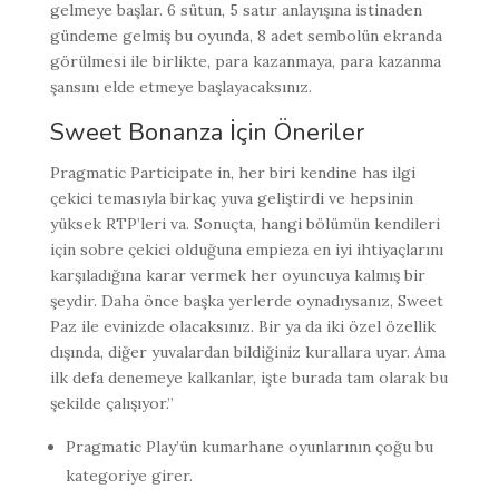
gelmeye başlar. 6 sütun, 5 satır anlayışına istinaden
gündeme gelmiş bu oyunda, 8 adet sembolün ekranda
görülmesi ile birlikte, para kazanmaya, para kazanma
şansını elde etmeye başlayacaksınız.
Sweet Bonanza İçin Öneriler
Pragmatic Participate in, her biri kendine has ilgi
çekici temasıyla birkaç yuva geliştirdi ve hepsinin
yüksek RTP’leri va. Sonuçta, hangi bölümün kendileri
için sobre çekici olduğuna empieza en iyi ihtiyaçlarını
karşıladığına karar vermek her oyuncuya kalmış bir
şeydir. Daha önce başka yerlerde oynadıysanız, Sweet
Paz ile evinizde olacaksınız. Bir ya da iki özel özellik
dışında, diğer yuvalardan bildiğiniz kurallara uyar. Ama
ilk defa denemeye kalkanlar, işte burada tam olarak bu
şekilde çalışıyor.”
Pragmatic Play’ün kumarhane oyunlarının çoğu bu
kategoriye girer.