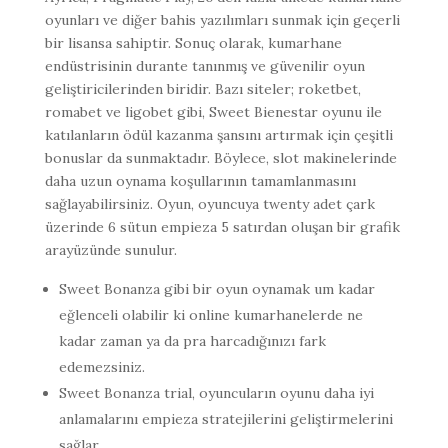
oyunları ve diğer bahis yazılımları sunmak için geçerli
bir lisansa sahiptir. Sonuç olarak, kumarhane
endüstrisinin durante tanınmış ve güvenilir oyun
geliştiricilerinden biridir. Bazı siteler; roketbet,
romabet ve ligobet gibi, Sweet Bienestar oyunu ile
katılanların ödül kazanma şansını artırmak için çeşitli
bonuslar da sunmaktadır. Böylece, slot makinelerinde
daha uzun oynama koşullarının tamamlanmasını
sağlayabilirsiniz. Oyun, oyuncuya twenty adet çark
üzerinde 6 sütun empieza 5 satırdan oluşan bir grafik
arayüzünde sunulur.
Sweet Bonanza gibi bir oyun oynamak um kadar
eğlenceli olabilir ki online kumarhanelerde ne
kadar zaman ya da pra harcadığınızı fark
edemezsiniz.
Sweet Bonanza trial, oyuncuların oyunu daha iyi
anlamalarını empieza stratejilerini geliştirmelerini
sağlar.