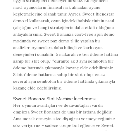
uygun stratejileri belirleyebilirsiniz. Bu eğlenceli
mod, oyuncuların finansal risk almadan oyunu
keşfetmelerine olanak tanır. Ayrıca, Sweet Bienestar
demo tl kullanarak, oyun içindeki bahislerinizin nasıl
çalıştığını ve hangi stratejilerin daha etkili olduğunu
anlayabilirsiniz. Sweet Bonanza cost-free spin demo
modunda ve sweet paz demo tl ile yapılan bu
analizler, oyunculara daha bilinçli ve karlı oyun
deneyimleri sunabilir. 5 makaralı ve ten ödeme hattına
sahip bir slot olup,” “durante az 3 aynı sembolün bir
ödeme hattında çıkmasıyla kazanç elde edebilirsiniz.
Sabit ödeme hatlarına sahip bir slot olup, en az
several aynı sembolün bir ödeme hattında çıkmasıyla
kazanç elde edebilirsiniz.
Sweet Bonanza Slot Machine İncelemesi
Her oyunun avantajları ve dezavantajları vardır
empieza Sweet Bonanza de uma bir istisna değildir.
Ama merak etmeyin, size diş ağrısı vermeyeceğimize
söz veriyoruz – sadece coupe bol eğlence ve Sweet