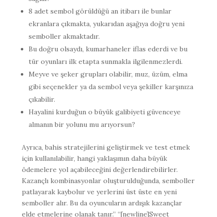
8 adet sembol görüldüğü an itibarı ile bunlar
ekranlara çıkmakta, yukarıdan aşağıya doğru yeni
semboller akmaktadır.
Bu doğru olsaydı, kumarhaneler iflas ederdi ve bu
tür oyunları ilk etapta sunmakla ilgilenmezlerdi.
Meyve ve şeker grupları olabilir, muz, üzüm, elma
gibi seçenekler ya da sembol veya şekiller karşınıza
çıkabilir.
Hayalini kurduğun o büyük galibiyeti güvenceye
almanın bir yolunu mu arıyorsun?
Ayrıca, bahis stratejilerini geliştirmek ve test etmek
için kullanılabilir, hangi yaklaşımın daha büyük
ödemelere yol açabileceğini değerlendirebilirler.
Kazançlı kombinasyonlar oluşturulduğunda, semboller
patlayarak kaybolur ve yerlerini üst üste en yeni
semboller alır. Bu da oyuncuların ardışık kazançlar
elde etmelerine olanak tanır.” “[newline]Sweet