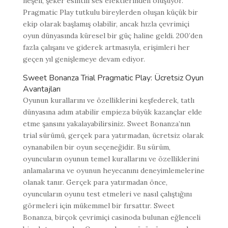
neşeli, şeker esintili ses efektlerinden oluşuyor.
Pragmatic Play tutkulu bireylerden oluşan küçük bir
ekip olarak başlamış olabilir, ancak hızla çevrimiçi
oyun dünyasında küresel bir güç haline geldi. 200’den
fazla çalışanı ve giderek artmasıyla, erişimleri her
geçen yıl genişlemeye devam ediyor.
Sweet Bonanza Trial Pragmatic Play: Ücretsiz Oyun
Avantajları
Oyunun kurallarını ve özelliklerini keşfederek, tatlı
dünyasına adım atabilir empieza büyük kazançlar elde
etme şansını yakalayabilirsiniz. Sweet Bonanza’nın
trial sürümü, gerçek para yatırmadan, ücretsiz olarak
oynanabilen bir oyun seçeneğidir. Bu sürüm,
oyuncuların oyunun temel kurallarını ve özelliklerini
anlamalarına ve oyunun heyecanını deneyimlemelerine
olanak tanır. Gerçek para yatırmadan önce,
oyuncuların oyunu test etmeleri ve nasıl çalıştığını
görmeleri için mükemmel bir fırsattır. Sweet
Bonanza, birçok çevrimiçi casinoda bulunan eğlenceli