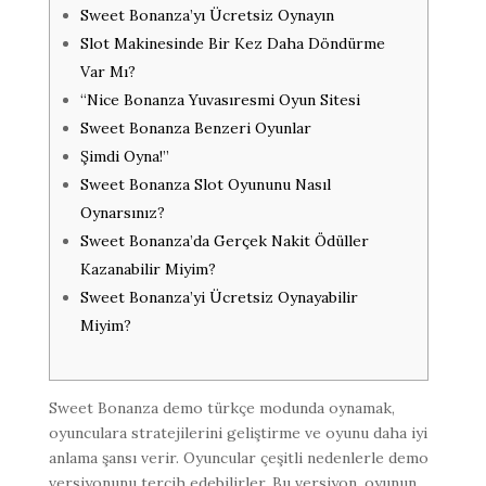
Sweet Bonanza’yı Ücretsiz Oynayın
Slot Makinesinde Bir Kez Daha Döndürme
Var Mı?
“Nice Bonanza Yuvasıresmi Oyun Sitesi
Sweet Bonanza Benzeri Oyunlar
Şimdi Oyna!”
Sweet Bonanza Slot Oyununu Nasıl
Oynarsınız?
Sweet Bonanza’da Gerçek Nakit Ödüller
Kazanabilir Miyim?
Sweet Bonanza’yi Ücretsiz Oynayabilir
Miyim?
Sweet Bonanza demo türkçe modunda oynamak,
oyunculara stratejilerini geliştirme ve oyunu daha iyi
anlama şansı verir. Oyuncular çeşitli nedenlerle demo
versiyonunu tercih edebilirler. Bu versiyon, oyunun