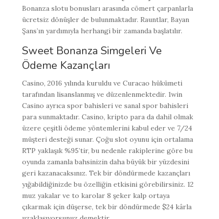
Bonanza slotu bonusları arasında cömert çarpanlarla
ücretsiz dönüşler de bulunmaktadır. Rauntlar, Bayan
Şans’ın yardımıyla herhangi bir zamanda başlatılır.
Sweet Bonanza Simgeleri Ve
Ödeme Kazançları
Casino, 2016 yılında kuruldu ve Curacao hükümeti
tarafından lisanslanmış ve düzenlenmektedir. 1win
Casino ayrıca spor bahisleri ve sanal spor bahisleri
para sunmaktadır. Casino, kripto para da dahil olmak
üzere çeşitli ödeme yöntemlerini kabul eder ve 7/24
müşteri desteği sunar. Çoğu slot oyunu için ortalama
RTP yaklaşık %95’tir, bu nedenle rakiplerine göre bu
oyunda zamanla bahsinizin daha büyük bir yüzdesini
geri kazanacaksınız. Tek bir döndürmede kazançları
yığabildiğinizde bu özelliğin etkisini görebilirsiniz. 12
muz yakalar ve to karolar 8 şeker kalp ortaya
çıkarmak için düşerse, tek bir döndürmede $24 kârla
uzaklaşıyorsunuz demektir.