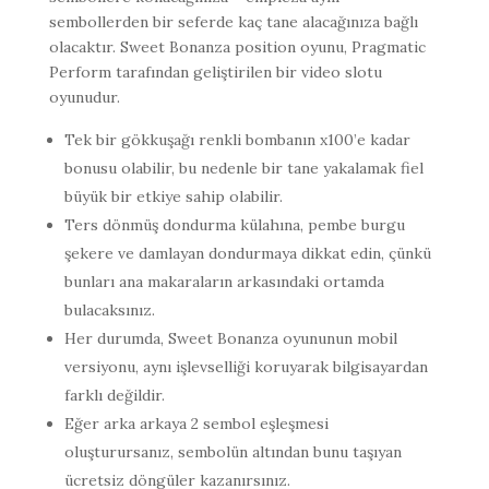
sembollerden bir seferde kaç tane alacağınıza bağlı
olacaktır. Sweet Bonanza position oyunu, Pragmatic
Perform tarafından geliştirilen bir video slotu
oyunudur.
Tek bir gökkuşağı renkli bombanın x100’e kadar
bonusu olabilir, bu nedenle bir tane yakalamak fiel
büyük bir etkiye sahip olabilir.
Ters dönmüş dondurma külahına, pembe burgu
şekere ve damlayan dondurmaya dikkat edin, çünkü
bunları ana makaraların arkasındaki ortamda
bulacaksınız.
Her durumda, Sweet Bonanza oyununun mobil
versiyonu, aynı işlevselliği koruyarak bilgisayardan
farklı değildir.
Eğer arka arkaya 2 sembol eşleşmesi
oluşturursanız, sembolün altından bunu taşıyan
ücretsiz döngüler kazanırsınız.