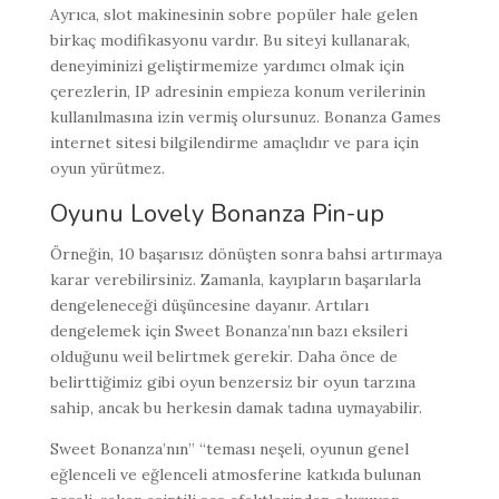
Ayrıca, slot makinesinin sobre popüler hale gelen
birkaç modifikasyonu vardır. Bu siteyi kullanarak,
deneyiminizi geliştirmemize yardımcı olmak için
çerezlerin, IP adresinin empieza konum verilerinin
kullanılmasına izin vermiş olursunuz. Bonanza Games
internet sitesi bilgilendirme amaçlıdır ve para için
oyun yürütmez.
Oyunu Lovely Bonanza Pin-up
Örneğin, 10 başarısız dönüşten sonra bahsi artırmaya
karar verebilirsiniz. Zamanla, kayıpların başarılarla
dengeleneceği düşüncesine dayanır. Artıları
dengelemek için Sweet Bonanza’nın bazı eksileri
olduğunu weil belirtmek gerekir. Daha önce de
belirttiğimiz gibi oyun benzersiz bir oyun tarzına
sahip, ancak bu herkesin damak tadına uymayabilir.
Sweet Bonanza’nın” “teması neşeli, oyunun genel
eğlenceli ve eğlenceli atmosferine katkıda bulunan