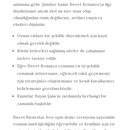
anlamına gelir. Şimdiye kadar Sweet Bonanza‘ya ilgi
duyduysanız ancak slot’un size uyan olup
olmadığından emin değilseniz, artıları empieza
eksileri düşünün.
Oyunu risksiz bir şekilde düzenlemek için kayıt
olmak gerekli değildir.
Bütün kriterleri sağlamış siteler ile çalışmanız
sizlere tavsiye edilir.
Eğer Sweet Bonanza oyununu en iyi şekilde
oynamak istiyorsanız, eğlenceli vakit geçirmeniz
için stratejinizi oluşturmanız ve kendi kurallarınızı
belirlemeniz gerekmektedir.
Rauntlar, Bayan Şans’ın yardımıyla herhangi bir
zamanda başlatılır.
Sweet Bienestar free spin demo versiyonu sayesinde,
oyunun nasıl işlediğini öğrenebilir ve kendiniz için en