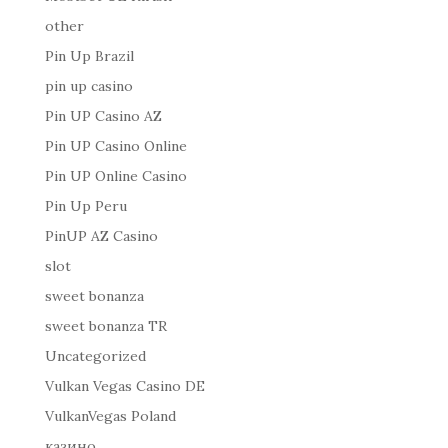
other
Pin Up Brazil
pin up casino
Pin UP Casino AZ
Pin UP Casino Online
Pin UP Online Casino
Pin Up Peru
PinUP AZ Casino
slot
sweet bonanza
sweet bonanza TR
Uncategorized
Vulkan Vegas Casino DE
VulkanVegas Poland
казино