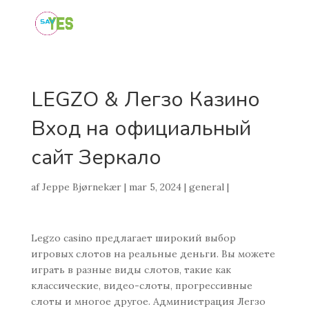
LEGZO & Легзо Казино
Вход на официальный
сайт Зеркало
af
Jeppe Bjørnekær
|
mar 5, 2024
|
general
|
Legzo casino предлагает широкий выбор
игровых слотов на реальные деньги. Вы можете
играть в разные виды слотов, такие как
классические, видео-слоты, прогрессивные
слоты и многое другое. Администрация Легзо