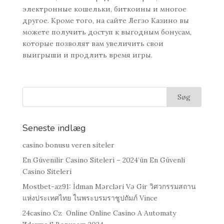
электронные кошельки, биткоины и многое
другое. Кроме того, на сайте Легзо Казино вы
можете получить доступ к выгодным бонусам,
которые позволят вам увеличить свои
выигрыши и продлить время игры.
Seneste indlæg
casino bonusu veren siteler
En Güvenilir Casino Siteleri – 2024’ün En Güvenli
Casino Siteleri
Mostbet-az91: İdman Mərcləri Və Gir วิศวกรรมสถาน
แห่งประเทศไทย ในพระบรมราชูปถัมภ์ Vince
24casino Cz ️ Online Online Casino A Automaty