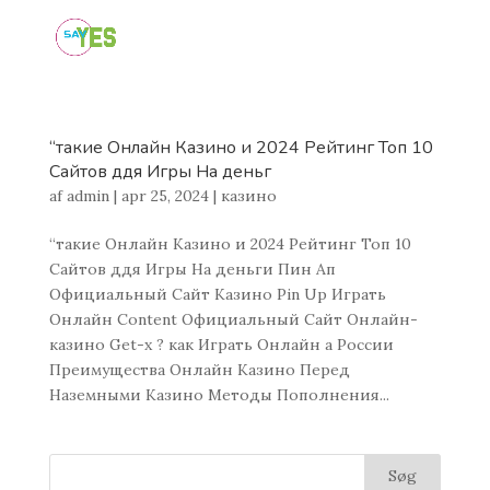
“такие Онлайн Казино и 2024 Рейтинг Топ 10
Сайтов ддя Игры На деньг
af
admin
|
apr 25, 2024
|
казино
“такие Онлайн Казино и 2024 Рейтинг Топ 10
Сайтов ддя Игры На деньги Пин Ап
Официальный Сайт Казино Pin Up Играть
Онлайн Content Официальный Сайт Онлайн-
казино Get-x ? как Играть Онлайн а России
Преимущества Онлайн Казино Перед
Наземными Казино Методы Пополнения...