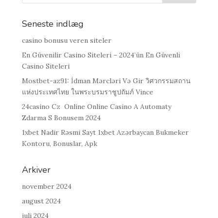
Seneste indlæg
casino bonusu veren siteler
En Güvenilir Casino Siteleri – 2024’ün En Güvenli
Casino Siteleri
Mostbet-az91: İdman Mərcləri Və Gir วิศวกรรมสถาน
แห่งประเทศไทย ในพระบรมราชูปถัมภ์ Vince
24casino Cz ️ Online Online Casino A Automaty
Zdarma S Bonusem 2024
1xbet Nadir Rəsmi Sayt 1xbet Azərbaycan Bukmeker
Kontoru, Bonuslar, Apk
Arkiver
november 2024
august 2024
juli 2024