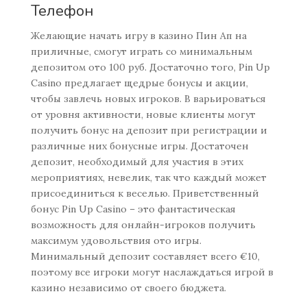
Телефон
Желающие начать игру в казино Пин Ап на
приличные, смогут играть со минимальным
депозитом ото 100 руб. Достаточно того, Pin Up
Casino предлагает щедрые бонусы и акции,
чтобы завлечь новых игроков. В варьироваться
от уровня активности, новые клиенты могут
получить бонус на депозит при регистрации и
различные них бонусные игры. Достаточен
депозит, необходимый для участия в этих
мероприятиях, невелик, так что каждый может
присоединиться к веселью. Приветственный
бонус Pin Up Casino – это фантастическая
возможность для онлайн-игроков получить
максимум удовольствия ото игры.
Минимальный депозит составляет всего €10,
поэтому все игроки могут наслаждаться игрой в
казино независимо от своего бюджета.