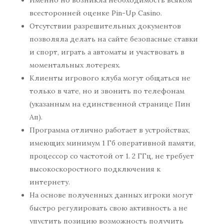
Именно но возникла необходимость всяком
всесторонней оценке Pin-Up Casino.
Отсутствии разрешительных документов
позволяла делать на сайте безопасные ставки
и спорт, играть а автоматы и участвовать в
моментальных лотереях.
Клиенты игрового клуба могут общаться не
только в чате, но и звонить по телефонам
(указанным на единственной странице Пин
Ап).
Программа отлично работает в устройствах,
имеющих минимум 1 Гб оперативной памяти,
процессор со частотой от 1. 2 ГГц, не требует
высокоскоростного подключения к
интернету.
На основе полученных данных игроки могут
быстро регулировать свою активность а не
упустить позицию возможность получить