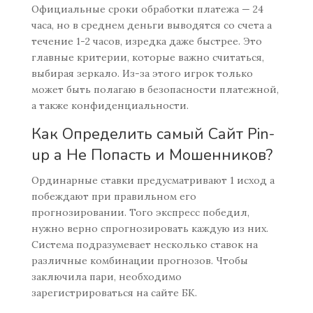
Официальные сроки обработки платежа — 24
часа, но в среднем деньги выводятся со счета а
течение 1-2 часов, изредка даже быстрее. Это
главные критерии, которые важно считаться,
выбирая зеркало. Из-за этого игрок только
может быть полагаю в безопасности платежной,
а также конфиденциальности.
Как Определить самый Сайт Pin-
up а Не Попасть и Мошенников?
Ординарные ставки предусматривают 1 исход а
побеждают при правильном его
прогнозировании. Того экспресс победил,
нужно верно спрогнозировать каждую из них.
Система подразумевает несколько ставок на
различные комбинации прогнозов. Чтобы
заключила пари, необходимо
зарегистрироваться на сайте БК.