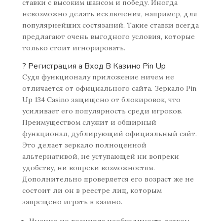
ставки с высоким шансом и победу. Иногда
невозможно делать исключения, например, для
популярнейших состязаний. Такие ставки всегда
предлагают очень выгодного условия, которые
только стоит игнорировать.
? Регистрация а Вход В Казино Pin Up
Судя функционалу приложение ничем не
отличается от официального сайта. Зеркало Pin
Up 134 Casino защищено от блокировок, что
усиливает его популярность среди игроков.
Преимуществом служит и обширный
функционал, дублирующий официальный сайт.
Это делает зеркало полноценной
альтернативой, не уступающей ни вопреки
удобству, ни вопреки возможностям.
Дополнительно проверяется его возраст же не
состоит ли он в реестре лиц, которым
запрещено играть в казино.