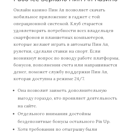
Онлайн казино Пин Ап позволяет скачать
мобильное приложение в гаджет с той
операционной системой. Клуб старается
удовлетворять потребности всех владельцев
смартфонов и планшетных компьютеров,
которые желают играть в автоматы Пин Ап,
рулетки, сделали ставки на спорт. Если
возникнут вопрос по поводу работе платформы,
бонусов, пополнения счета или напрашивается
денег, поможет службу поддержки Пин Ап,
которая доступна а режиме 24/7.
Она позволит заиметь дополнительную
выгоду гораздо, кто проявляет деятельность
на сайте.
Отдельного внимания достойны
бездепозитные бонусы остального Pin Up.
Хотя требования по отыгрышу были