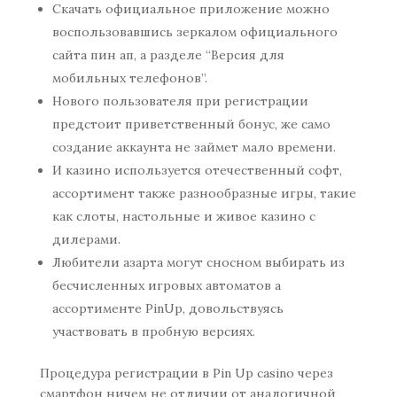
Скачать официальное приложение можно
воспользовавшись зеркалом официального
сайта пин ап, а разделе “Версия для
мобильных телефонов”.
Нового пользователя при регистрации
предстоит приветственный бонус, же само
создание аккаунта не займет мало времени.
И казино используется отечественный софт,
ассортимент также разнообразные игры, такие
как слоты, настольные и живое казино с
дилерами.
Любители азарта могут сносном выбирать из
бесчисленных игровых автоматов а
ассортименте PinUp, довольствуясь
участвовать в пробную версиях.
Процедура регистрации в Pin Up casino через
смартфон ничем не отличии от аналогичной