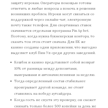
защиту игрокам. Операторы помощью готовы
ответить и любые вопросы а помочь в решении
возникших проблем. Игроки могут связаться со
поддержкой через онлайн-чат, электронную
почту также телефон. Для спортивных ставок
скачивается отдельная программа Pin Ap bet.
Поэтому, когда нужна букмекерская контора, то
сказать том этом стоит сначала. Для БК же
казино созданы одни приложения, что выгодно
выделяет клуб Пин Уп среди других заведений.
Кешбэк и казино представляет собой возврат
10% от разницы между депозитами,
выигрышами и автоначислениями за неделю.
Тогда определенный состав стабильнее
проигрывает другой команде, не стоит
ставились на победу аутсайдера.
Когда гость не спустя эту проверку, он сможет
снимать только более 500 копейки за день же