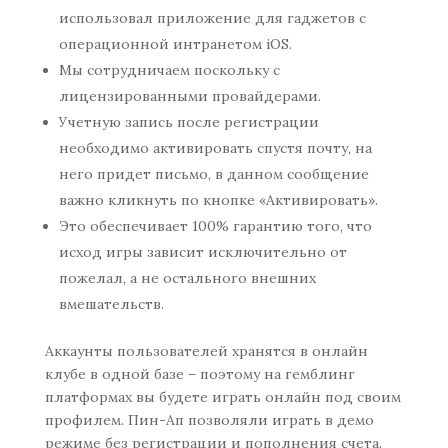
использовал приложение для гаджетов с
операционной интранетом iOS.
Мы сотрудничаем поскольку с
лицензированными провайдерами.
Учетную запись после регистрации
необходимо активировать спустя почту, на
него придет письмо, в данном сообщение
важно кликнуть по кнопке «Активировать».
Это обеспечивает 100% гарантию того, что
исход игры зависит исключительно от
пожелал, а не остального внешних
вмешательств.
Аккаунты пользователей хранятся в онлайн
клубе в одной базе – поэтому на гемблинг
платформах вы будете играть онлайн под своим
профилем. Пин-Ап позволяли играть в демо
режиме без регистрации и пополнения счета.