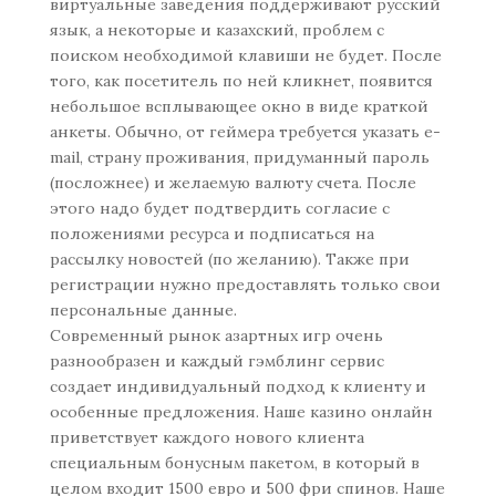
виртуальные заведения поддерживают русский
язык, а некоторые и казахский, проблем с
поиском необходимой клавиши не будет. После
того, как посетитель по ней кликнет, появится
небольшое всплывающее окно в виде краткой
анкеты. Обычно, от геймера требуется указать e-
mail, страну проживания, придуманный пароль
(посложнее) и желаемую валюту счета. После
этого надо будет подтвердить согласие с
положениями ресурса и подписаться на
рассылку новостей (по желанию). Также при
регистрации нужно предоставлять только свои
персональные данные.
Современный рынок азартных игр очень
разнообразен и каждый гэмблинг сервис
создает индивидуальный подход к клиенту и
особенные предложения. Наше казино онлайн
приветствует каждого нового клиента
специальным бонусным пакетом, в который в
целом входит 1500 евро и 500 фри спинов. Наше