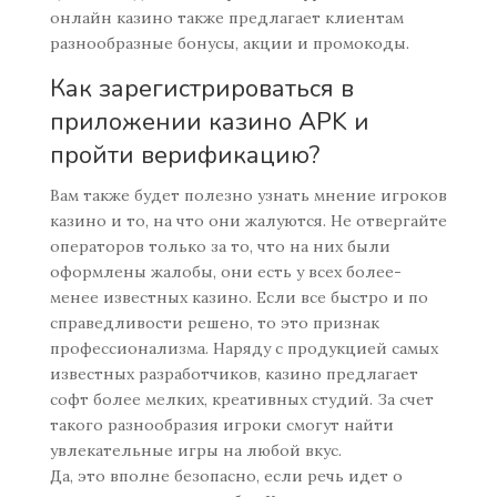
онлайн казино также предлагает клиентам
разнообразные бонусы, акции и промокоды.
Как зарегистрироваться в
приложении казино APK и
пройти верификацию?
Вам также будет полезно узнать мнение игроков
казино и то, на что они жалуются. Не отвергайте
операторов только за то, что на них были
оформлены жалобы, они есть у всех более-
менее известных казино. Если все быстро и по
справедливости решено, то это признак
профессионализма. Наряду с продукцией самых
известных разработчиков, казино предлагает
софт более мелких, креативных студий. За счет
такого разнообразия игроки смогут найти
увлекательные игры на любой вкус.
Да, это вполне безопасно, если речь идет о