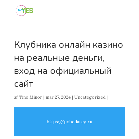
Клубника онлайн казино
на реальные деньги,
вход на официальный
сайт
af
Tine Minor
|
mar 27, 2024
|
Uncategorized
|
https://pobedareg.ru