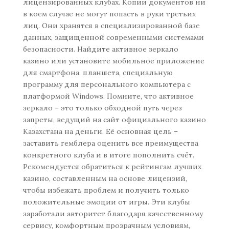
лицензированных клубах. Копии документов ни
в коем случае не могут попасть в руки третьих
лиц. Они хранятся в специализированной базе
данных, защищенной современными системами
безопасности. Найдите активное зеркало
казино или установите мобильное приложение
для смартфона, планшета, специальную
программу для персонального компьютера с
платформой Windows. Помните, что активное
зеркало – это только обходной путь через
запреты, ведущий на сайт официального казино
Казахстана на деньги. Её основная цель –
заставить гемблера оценить все преимущества
конкретного клуба и в итоге пополнить счёт.
Рекомендуется обратиться к рейтингам лучших
казино, составленным на основе лицензий,
чтобы избежать проблем и получить только
положительные эмоции от игры. Эти клубы
заработали авторитет благодаря качественному
сервису, комфортным прозрачным условиям,