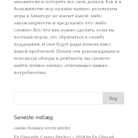
множителя и потерять все свои деньги. Как и в
большинстве игр онлайн-казино, результаты
игры в Авиаторе не имеют какой-либо
закономерности и предсказать что-либо
сложно. Все, что вам нужно сделать, если вы
честный игрок, это обратиться в службу
поддержки, и они будут рады помочь вам с
вашей проблемой. Помня эти рекомендации и
используя обзоры и рейтинги, вы сможете
найти лучшее казино, отвечающее вашим
потребностям.
Seneste indlæg
casino bonusu veren siteler
En Güvenilir Casino Siteleri – 2024’ün En Güvenli