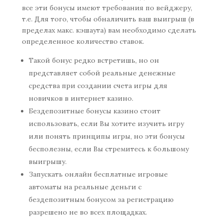
все эти бонусы имеют требования по вейджеру,
т.е. Для того, чтобы обналичить ваш выигрыш (в
пределах макс. кэшаута) вам необходимо сделать
определенное количество ставок.
Такой бонус редко встретишь, но он
представляет собой реальные денежные
средства при создании счета игры для
новичков в интернет казино.
Бездепозитные бонусы казино стоит
использовать, если Вы хотите изучить игру
или понять принципы игры, но эти бонусы
бесполезны, если Вы стремитесь к большому
выигрышу.
Запускать онлайн бесплатные игровые
автоматы на реальные деньги с
бездепозитным бонусом за регистрацию
разрешено не во всех площадках.