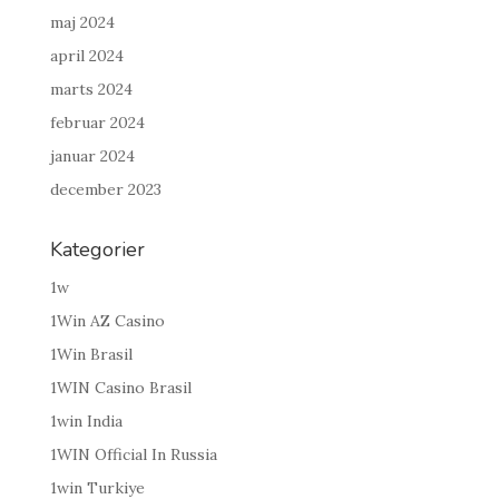
maj 2024
april 2024
marts 2024
februar 2024
januar 2024
december 2023
Kategorier
1w
1Win AZ Casino
1Win Brasil
1WIN Casino Brasil
1win India
1WIN Official In Russia
1win Turkiye