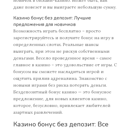
новичок в онлайн-казино. Может быть, вам
даже повезет и вы выиграете небольшую сумму.
Казино бонус без депозит: Лучшие
предложения для новичков
Возможность играть бесплатно – просто
зарегистрируйтесь и получите бонус на игру в
определенных слотах. Реальные шансы
выиграть, при этом не рискуя собственными
деньгами. Весело проведенное время – самое
главное в казино – это удовольствие от игры. С
бонусом вы сможете насладиться игрой и
ощутить прилив адреналина. Знакомство с
новыми играми без риска потерять деньги.
Бездепозитный бонус казино — это бонусное
предложение, для новых клиентов казино,
которое, безусловно, привлекает любителей
азартных развлечений.
Казино бонус без депозит: Все