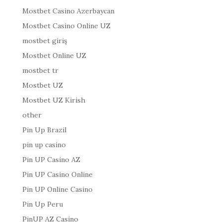
Mostbet Casino Azerbaycan
Mostbet Casino Online UZ
mostbet giriş
Mostbet Online UZ
mostbet tr
Mostbet UZ
Mostbet UZ Kirish
other
Pin Up Brazil
pin up casino
Pin UP Casino AZ
Pin UP Casino Online
Pin UP Online Casino
Pin Up Peru
PinUP AZ Casino