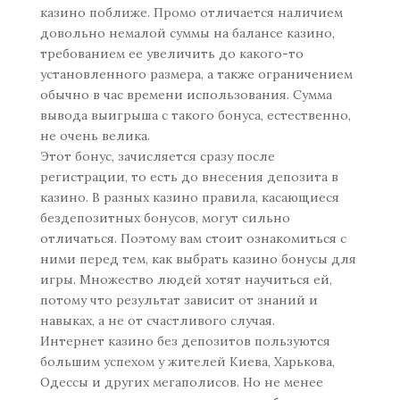
казино поближе. Промо отличается наличием
довольно немалой суммы на балансе казино,
требованием ее увеличить до какого-то
установленного размера, а также ограничением
обычно в час времени использования. Сумма
вывода выигрыша с такого бонуса, естественно,
не очень велика.
Этот бонус, зачисляется сразу после
регистрации, то есть до внесения депозита в
казино. В разных казино правила, касающиеся
бездепозитных бонусов, могут сильно
отличаться. Поэтому вам стоит ознакомиться с
ними перед тем, как выбрать казино бонусы для
игры. Множество людей хотят научиться ей,
потому что результат зависит от знаний и
навыках, а не от счастливого случая.
Интернет казино без депозитов пользуются
большим успехом у жителей Киева, Харькова,
Одессы и других мегаполисов. Но не менее