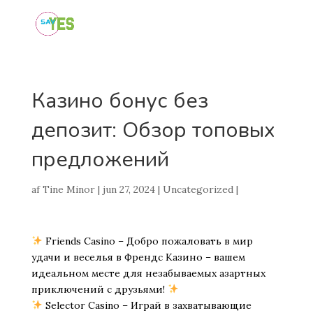
Казино бонус без
депозит: Обзор топовых
предложений
af
Tine Minor
|
jun 27, 2024
|
Uncategorized
|
Friends Casino – Добро пожаловать в мир
удачи и веселья в Френдс Казино – вашем
идеальном месте для незабываемых азартных
приключений с друзьями!
Selector Casino – Играй в захватывающие