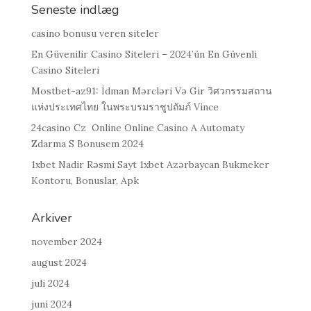
Seneste indlæg
casino bonusu veren siteler
En Güvenilir Casino Siteleri – 2024’ün En Güvenli
Casino Siteleri
Mostbet-az91: İdman Mərcləri Və Gir วิศวกรรมสถาน
แห่งประเทศไทย ในพระบรมราชูปถัมภ์ Vince
24casino Cz ️ Online Online Casino A Automaty
Zdarma S Bonusem 2024
1xbet Nadir Rəsmi Sayt 1xbet Azərbaycan Bukmeker
Kontoru, Bonuslar, Apk
Arkiver
november 2024
august 2024
juli 2024
juni 2024