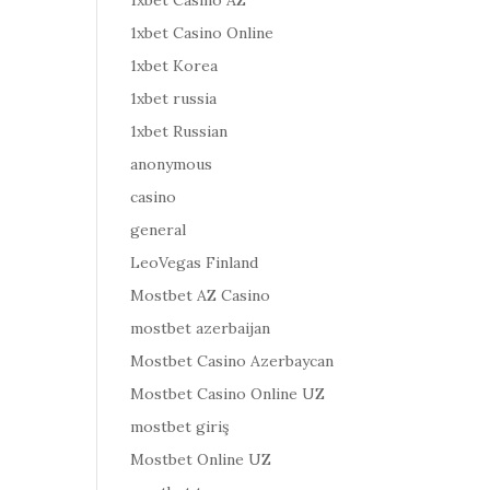
1xbet Casino AZ
1xbet Casino Online
1xbet Korea
1xbet russia
1xbet Russian
anonymous
casino
general
LeoVegas Finland
Mostbet AZ Casino
mostbet azerbaijan
Mostbet Casino Azerbaycan
Mostbet Casino Online UZ
mostbet giriş
Mostbet Online UZ