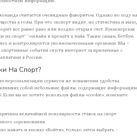
ерхностную информацию.
команда считается очевидным фаворитом. Однако по ходу м
щества а голы. При что эксперт видит, но статистика и выхо
ворит все равно рано или поздно открыл счет. Букмекерская
и на спорт” “онлайн в прематч а лайв. Таким самым, БетБум,
долго и контролируется уполномоченными органами. Мы –
 спортивные события спустя интернет за приличные с
платами в России.
ки На Спорт?
лях персонализации сервисов же повышения удобства
ставлявших собой небольшие файлы, содержащие информаци
 Если вы не хотите используя файлы «cookie», измените
 причина величайшей популярности ставок на спорт
вного соревнования.
но нажать и кнопку «Войти», только затем выбрать –