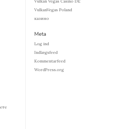
Vulkan Vegas Casino DE
VulkanVegas Poland
казино
Meta
Log ind
Indlægsfeed
Kommentarfeed
WordPress.org
аете