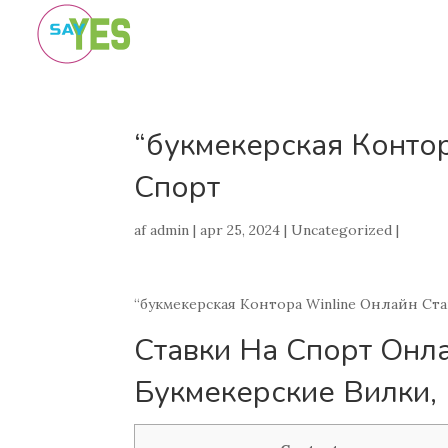
“букмекерская Контор
Спорт
af
admin
|
apr 25, 2024
|
Uncategorized
|
“букмекерская Контора Winline Онлайн Ста
Ставки На Спорт Онл
Букмекерские Вилки,